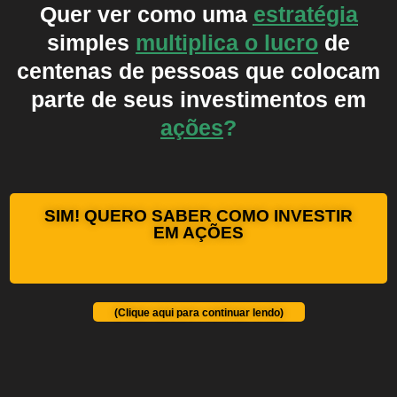
Quer ver como uma
estratégia
simples
multiplica o lucro
de
centenas de pessoas que colocam
parte de seus investimentos em
ações
?
SIM! QUERO SABER COMO INVESTIR
EM AÇÕES
(Clique aqui para continuar lendo)