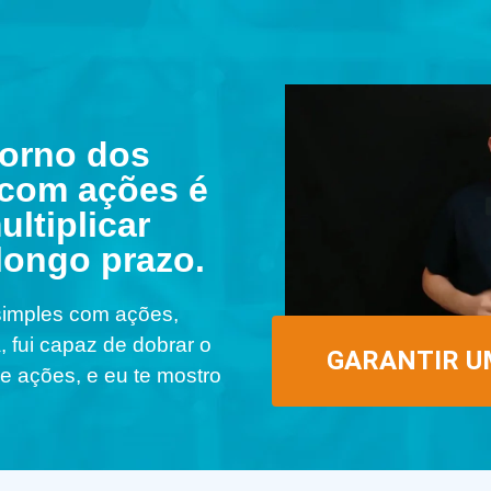
torno dos
 com ações é
ltiplicar
longo prazo.
 simples com ações,
 fui capaz de dobrar o
GARANTIR U
de ações, e eu te mostro