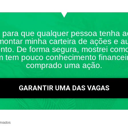
a para que qualquer pessoa tenha 
a montar minha carteira de ações e a
nto. De forma segura, mostrei com
tem pouco conhecimento financei
comprado uma ação.
GARANTIR UMA DAS VAGAS
ervados