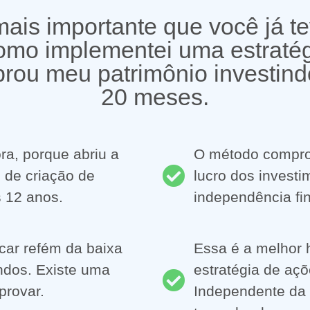
mais importante que você já t
como implementei uma estratég
brou meu patrimônio investi
20 meses.
ra, porque abriu a
O método compr
 de criação de
lucro dos invest
s 12 anos.
independência fi
icar refém da baixa
Essa é a melhor 
undos. Existe uma
estratégia de açõ
provar.
Independente da 