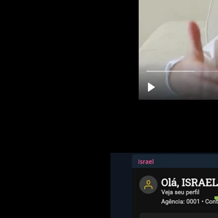
[timed-content-client show="12:50:0