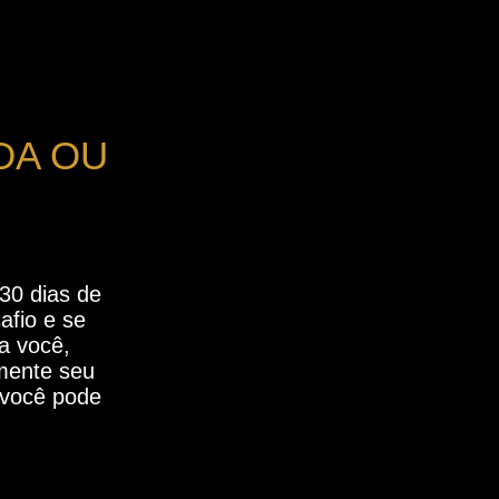
DA OU
30 dias de
afio e se
a você,
lmente seu
 você pode