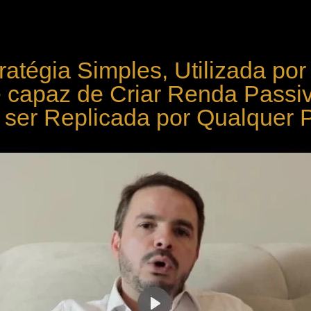
atégia Simples, Utilizada po
é capaz de Criar Renda Passi
 ser Replicada por Qualquer 