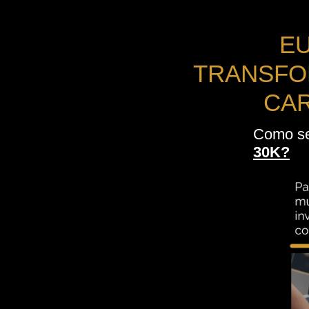
EU
TRANSFO
CAR
Como s
30K?