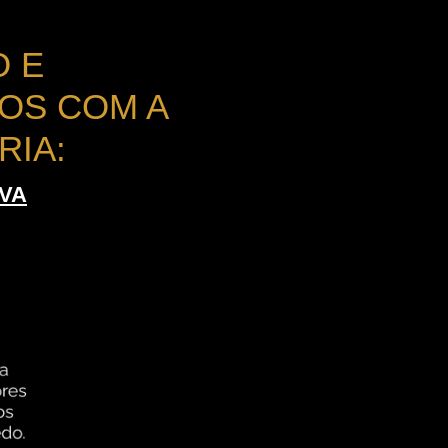
O E
OS COM A
RIA:
IVA