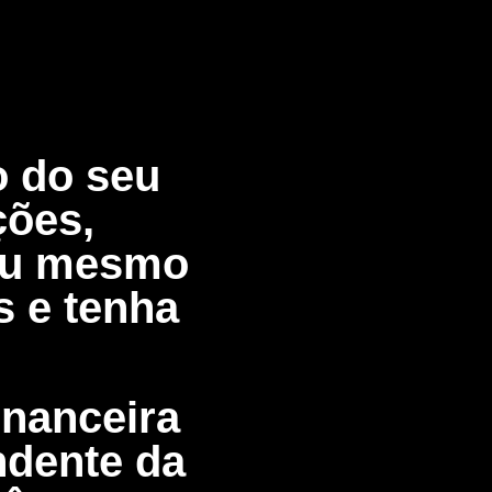
o do seu
ções,
 ou mesmo
s e tenha
inanceira
ndente da