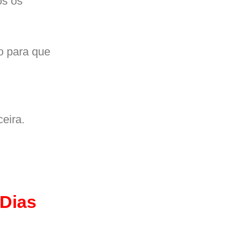
os os
o para que
eira.
 Dias