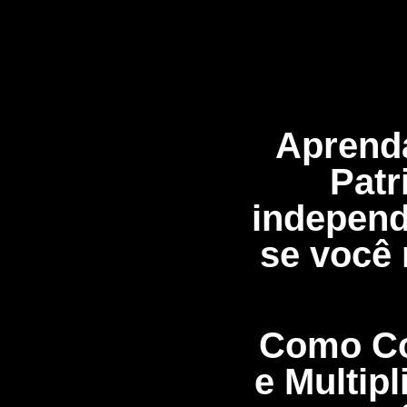
Aprenda
Patr
independ
se você 
Como Con
e Multip