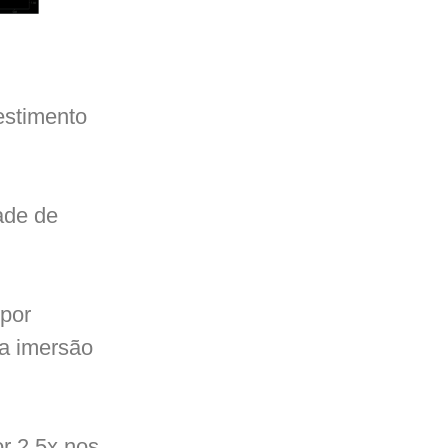
estimento
ade de
por
sa imersão
or 2,5x nos