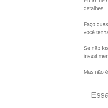
Eu to me 
detalhes.
Faço quest
você tenh
Se não fos
investimen
Mas não é
Ess