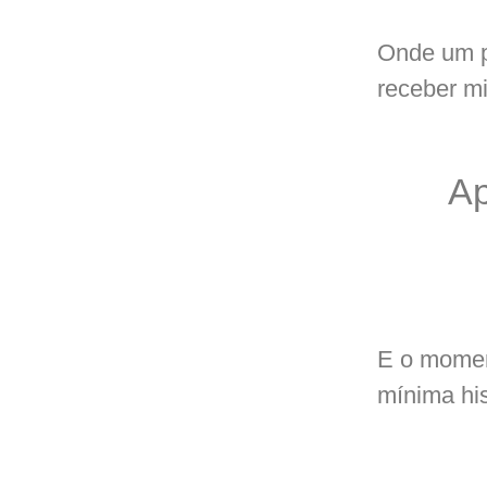
Onde um p
receber mi
Ap
E o momen
mínima his